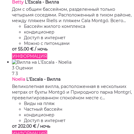
Betty
L'Escala -
Вилла
Дом с общим бассейном, разделенный только
четырьмя соседями. Расположенный в тихом районе,
между пляжем Riells и пляжем Cala Montgó. Всего...
Бассейн жилого комплекса
кондиционер
Доступ в интернет
Можно с питомцами
от
55.
00 €
/ ночь
ИНФОРМАЦИЯ
3 Оценки
7
3
Noelia
L'Escala -
Вилла
Великолепная вилла, расположенная в нескольких
метрах от бухты Montgó и Природного парка Montgrí,
превелигированном спокойном месте с...
Виды на пляж
Частный бассейн
кондиционер
Доступ в интернет
от
202.
00 €
/ ночь
ИНФОРМАЦИЯ