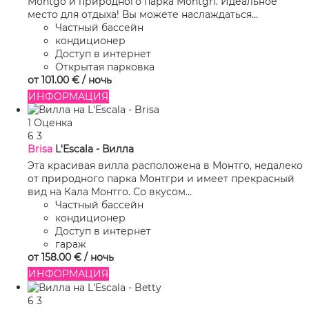
Montgo и природного парка Montgri. Идеальное
место для отдыха! Вы можете наслаждаться...
Частный бассейн
кондиционер
Доступ в интернет
Открытая парковка
от
101.
00 €
/ ночь
ИНФОРМАЦИЯ
1 Оценка
6
3
Brisa
L'Escala -
Вилла
Эта красивая вилла расположена в Монтго, недалеко
от природного парка Монтгри и имеет прекрасный
вид на Кала Монтго. Со вкусом...
Частный бассейн
кондиционер
Доступ в интернет
гараж
от
158.
00 €
/ ночь
ИНФОРМАЦИЯ
6
3