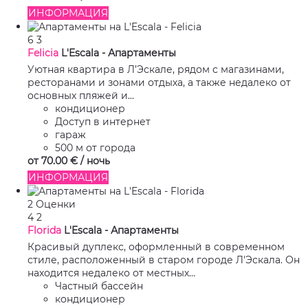
ИНФОРМАЦИЯ
6
3
Felicia
L'Escala -
Апартаменты
Уютная квартира в Л’Эскале, рядом с магазинами,
ресторанами и зонами отдыха, а также недалеко от
основных пляжей и...
кондиционер
Доступ в интернет
гараж
500 м от города
от
70.
00 €
/ ночь
ИНФОРМАЦИЯ
2 Оценки
4
2
Florida
L'Escala -
Апартаменты
Красивый дуплекс, оформленный в современном
стиле, расположенный в старом городе Л'Эскала. Он
находится недалеко от местных...
Частный бассейн
кондиционер