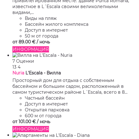
привилегированном месте: здание Punta Romana,
известное в L´Escala своими великолепными
видами,...
Виды на пляж
Бассейн жилого комплекса
Доступ в интернет
50 м от города
от
89.
00 €
/ ночь
ИНФОРМАЦИЯ
7 Оценки
13
4
Nuria
L'Escala -
Вилла
Просторный дом для отдыха с собственным
бассейном и большим садом, расположенный в
самом туристическом районе L´Escala, всего в 8...
Частный бассейн
Доступ в интернет
Открытая парковка
600 м от города
от
101.
00 €
/ ночь
ИНФОРМАЦИЯ