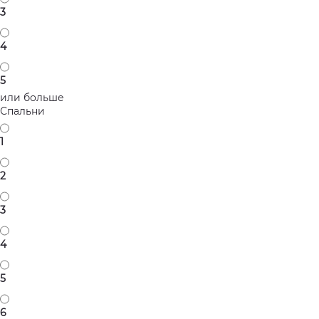
3
4
5
или больше
Спальни
1
2
3
4
5
6