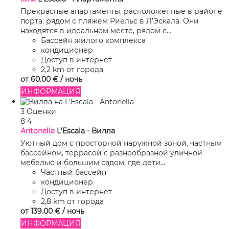
Прекрасные апартаменты, расположенные в районе
порта, рядом с пляжем Риельс в Л’Эскала. Они
находятся в идеальном месте, рядом с...
Бассейн жилого комплекса
кондиционер
Доступ в интернет
2,2 km от города
от
60.
00 €
/ ночь
ИНФОРМАЦИЯ
3 Оценки
8
4
Antonella
L'Escala -
Вилла
Уютный дом с просторной наружной зоной, частным
бассейном, террасой с разнообразной уличной
мебелью и большим садом, где дети...
Частный бассейн
кондиционер
Доступ в интернет
2,8 km от города
от
139.
00 €
/ ночь
ИНФОРМАЦИЯ