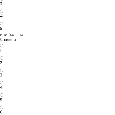
3
4
5
или больше
Спальни
1
2
3
4
5
6