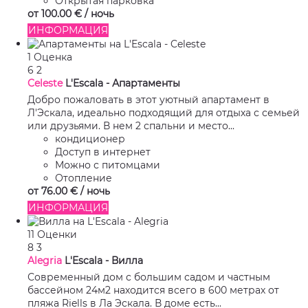
Открытая парковка
от
100.
00 €
/ ночь
ИНФОРМАЦИЯ
1 Оценка
6
2
Celeste
L'Escala -
Апартаменты
Добро пожаловать в этот уютный апартамент в
Л'Эскала, идеально подходящий для отдыха с семьей
или друзьями. В нем 2 спальни и место...
кондиционер
Доступ в интернет
Можно с питомцами
Отопление
от
76.
00 €
/ ночь
ИНФОРМАЦИЯ
11 Оценки
8
3
Alegria
L'Escala -
Вилла
Современный дом с большим садом и частным
бассейном 24м2 находится всего в 600 метрах от
пляжа Riells в Лa Эскала. В доме есть...