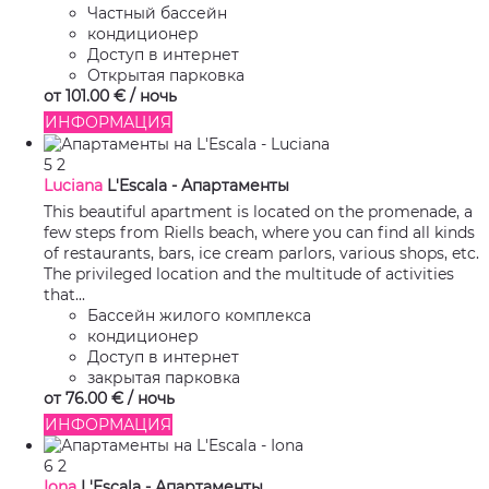
Частный бассейн
кондиционер
Доступ в интернет
Открытая парковка
от
101.
00 €
/ ночь
ИНФОРМАЦИЯ
5
2
Luciana
L'Escala -
Апартаменты
This beautiful apartment is located on the promenade, a
few steps from Riells beach, where you can find all kinds
of restaurants, bars, ice cream parlors, various shops, etc.
The privileged location and the multitude of activities
that...
Бассейн жилого комплекса
кондиционер
Доступ в интернет
закрытая парковка
от
76.
00 €
/ ночь
ИНФОРМАЦИЯ
6
2
Iona
L'Escala -
Апартаменты