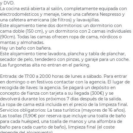
y DVD.
La cocina está abierta al salón, completamente equipada con
electrodomésticos y menaje, tiene una cafetera Nespresso y
una cafetera americana (de filtros) y lavavajillas.
Este alojamiento tiene dos dormitorios: un dormitorio con
cama doble (150 cm), y un dormitorio con 2 camas individuales
(90cm). Todas las camas ofrecen ropa de cama, nórdicos o
mantas y almohadas.
Hay un baño con bañera.
Este alojamiento tiene lavadora, plancha y tabla de planchar,
secador de pelo, tendedero con pinzas, y garaje para un coche.
Las furgonetas alta no entran en el parking.
Entrada: de 17:00 a 20:00 horas de lunes a sábado. Para entrar
en domingo o en festivos contactar con la agencia. El lugar de
recogida de llaves: la agencia. Se pagará un depósito en
concepto de fianza con tarjeta a su llegada (300€) y se
devolverá durante los próximos 7 días después de la salida.
La ropa de cama está incluida en el precio de la limpieza final.
Servicios obligatorios: La tasa turística (mayores de 16 años).
Las toallas (11,90€ por reserva que incluye una toalla de baño
para cada huésped, una toalla de manos y una alfombra de
baño para cada cuarto de baño), limpieza final (el coste
depende del alojamiento).