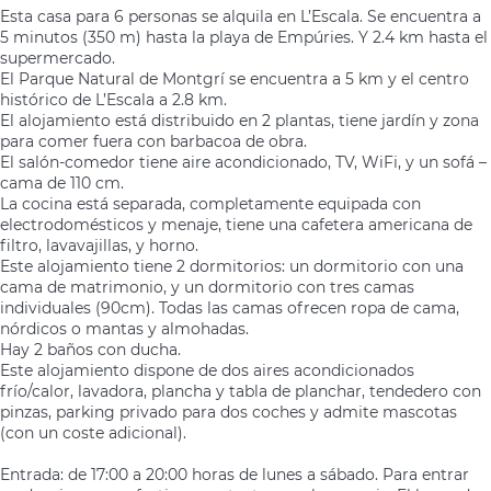
Esta casa para 6 personas se alquila en L’Escala. Se encuentra a
5 minutos (350 m) hasta la playa de Empúries. Y 2.4 km hasta el
supermercado.
El Parque Natural de Montgrí se encuentra a 5 km y el centro
histórico de L’Escala a 2.8 km.
El alojamiento está distribuido en 2 plantas, tiene jardín y zona
para comer fuera con barbacoa de obra.
El salón-comedor tiene aire acondicionado, TV, WiFi, y un sofá –
cama de 110 cm.
La cocina está separada, completamente equipada con
electrodomésticos y menaje, tiene una cafetera americana de
filtro, lavavajillas, y horno.
Este alojamiento tiene 2 dormitorios: un dormitorio con una
cama de matrimonio, y un dormitorio con tres camas
individuales (90cm). Todas las camas ofrecen ropa de cama,
nórdicos o mantas y almohadas.
Hay 2 baños con ducha.
Este alojamiento dispone de dos aires acondicionados
frío/calor, lavadora, plancha y tabla de planchar, tendedero con
pinzas, parking privado para dos coches y admite mascotas
(con un coste adicional).
Entrada: de 17:00 a 20:00 horas de lunes a sábado. Para entrar