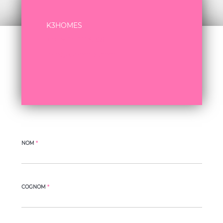
K3HOMES
+34 972 77 26 08
info@k3homes.com
NOM
*
COGNOM
*