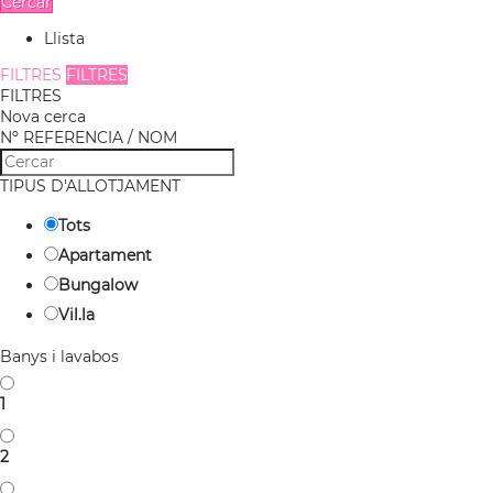
Cercar
Llista
FILTRES
FILTRES
FILTRES
Nova cerca
Nº REFERENCIA / NOM
TIPUS D'ALLOTJAMENT
Tots
Apartament
Bungalow
Vil.la
Banys i lavabos
1
2