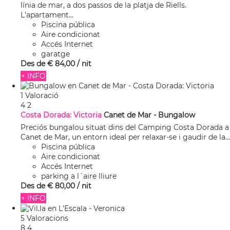
línia de mar, a dos passos de la platja de Riells.
L'apartament...
Piscina pública
Aire condicionat
Accés Internet
garatge
Des de
€ 84,
00
/ nit
+ INFO
1 Valoració
4
2
Costa Dorada: Victoria
Canet de Mar -
Bungalow
Preciós bungalou situat dins del Camping Costa Dorada a
Canet de Mar, un entorn ideal per relaxar-se i gaudir de la...
Piscina pública
Aire condicionat
Accés Internet
parking a l´aire lliure
Des de
€ 80,
00
/ nit
+ INFO
5 Valoracions
8
4