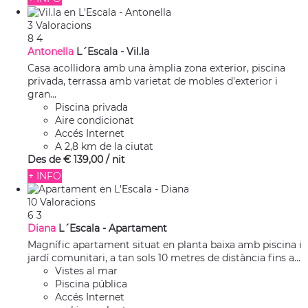
3 Valoracions
8
4
Antonella
L´Escala -
Vil.la
Casa acollidora amb una àmplia zona exterior, piscina
privada, terrassa amb varietat de mobles d'exterior i
gran...
Piscina privada
Aire condicionat
Accés Internet
A 2,8 km de la ciutat
Des de
€ 139,
00
/ nit
+ INFO
10 Valoracions
6
3
Diana
L´Escala -
Apartament
Magnífic apartament situat en planta baixa amb piscina i
jardí comunitari, a tan sols 10 metres de distància fins a...
Vistes al mar
Piscina pública
Accés Internet