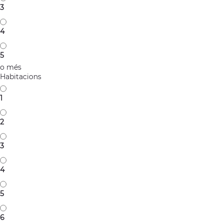
3
4
5
o més
Habitacions
1
2
3
4
5
6