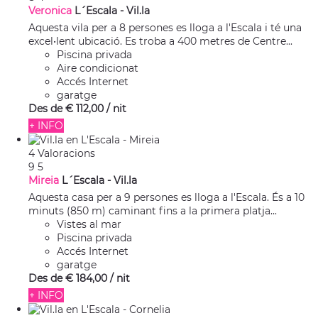
Veronica
L´Escala -
Vil.la
Aquesta vila per a 8 persones es lloga a l'Escala i té una
excel•lent ubicació. Es troba a 400 metres de Centre...
Piscina privada
Aire condicionat
Accés Internet
garatge
Des de
€ 112,
00
/ nit
+ INFO
4 Valoracions
9
5
Mireia
L´Escala -
Vil.la
Aquesta casa per a 9 persones es lloga a l'Escala. És a 10
minuts (850 m) caminant fins a la primera platja...
Vistes al mar
Piscina privada
Accés Internet
garatge
Des de
€ 184,
00
/ nit
+ INFO