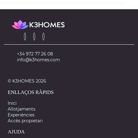
+34 972 77 26 08
info@k3homes.com
© K3HOMES 2026
ENLLAÇOS RÀPIDS
Inici
Allotjaments
Experiències
Accès propietari
AJUDA