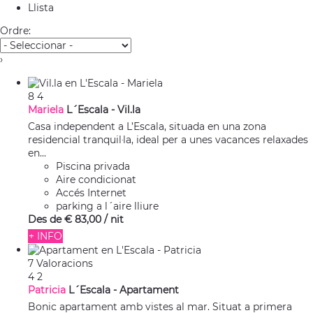
Llista
Ordre:
›
8
4
Mariela
L´Escala -
Vil.la
Casa independent a L’Escala, situada en una zona
residencial tranquil·la, ideal per a unes vacances relaxades
en...
Piscina privada
Aire condicionat
Accés Internet
parking a l´aire lliure
Des de
€ 83,
00
/ nit
+ INFO
7 Valoracions
4
2
Patricia
L´Escala -
Apartament
Bonic apartament amb vistes al mar. Situat a primera