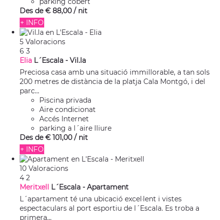
parking cobert
Des de
€ 88,
00
/ nit
+ INFO
5 Valoracions
6
3
Elia
L´Escala -
Vil.la
Preciosa casa amb una situació immillorable, a tan sols
200 metres de distància de la platja Cala Montgó, i del
parc...
Piscina privada
Aire condicionat
Accés Internet
parking a l´aire lliure
Des de
€ 101,
00
/ nit
+ INFO
10 Valoracions
4
2
Meritxell
L´Escala -
Apartament
L´apartament té una ubicació excel·lent i vistes
espectaculars al port esportiu de l´Escala. Es troba a
primera...