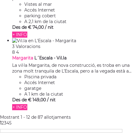
Vistes al mar
Accés Internet
parking cobert
A 2,1 km de la ciutat
Des de
€ 74,
00
/ nit
+ INFO
3 Valoracions
8
4
Margarita
L´Escala -
Vil.la
La vil·la Margarita, de nova construcció, es troba en una
zona molt tranquila de L’Escala, pero a la vegada està a...
Piscina privada
Accés Internet
garatge
A 1 km de la ciutat
Des de
€ 149,
00
/ nit
+ INFO
Mostrant 1 - 12 de 87 allotjaments
1
2
3
4
5