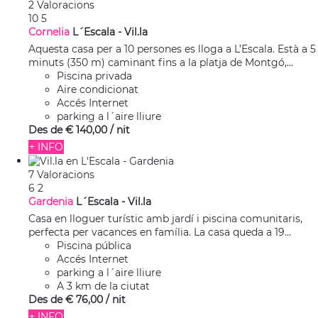
2 Valoracions
10
5
Cornelia
L´Escala -
Vil.la
Aquesta casa per a 10 persones es lloga a L’Escala. Està a 5
minuts (350 m) caminant fins a la platja de Montgó,...
Piscina privada
Aire condicionat
Accés Internet
parking a l´aire lliure
Des de
€ 140,
00
/ nit
+ INFO
7 Valoracions
6
2
Gardenia
L´Escala -
Vil.la
Casa en lloguer turístic amb jardí i piscina comunitaris,
perfecta per vacances en família. La casa queda a 19...
Piscina pública
Accés Internet
parking a l´aire lliure
A 3 km de la ciutat
Des de
€ 76,
00
/ nit
+ INFO