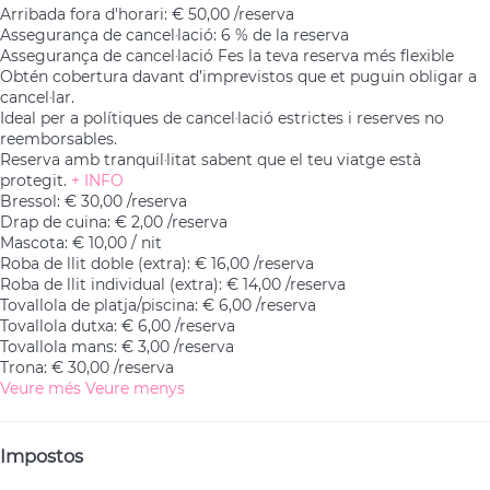
Arribada fora d'horari: € 50,00 /reserva
Assegurança de cancel·lació: 6 % de la reserva
Assegurança de cancel·lació
Fes la teva reserva més flexible
Obtén cobertura davant d’imprevistos que et puguin obligar a
cancel·lar.
Ideal per a polítiques de cancel·lació estrictes i reserves no
reemborsables.
Reserva amb tranquil·litat sabent que el teu viatge està
protegit.
+ INFO
Bressol: € 30,00 /reserva
Drap de cuina: € 2,00 /reserva
Mascota: € 10,00 / nit
Roba de llit doble (extra): € 16,00 /reserva
Roba de llit individual (extra): € 14,00 /reserva
Tovallola de platja/piscina: € 6,00 /reserva
Tovallola dutxa: € 6,00 /reserva
Tovallola mans: € 3,00 /reserva
Trona: € 30,00 /reserva
Veure més
Veure menys
Impostos