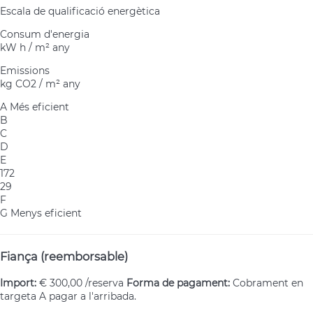
Escala de qualificació energètica
Consum d'energia
kW h / m² any
Emissions
kg CO2 / m² any
A
Més eficient
B
C
D
E
172
29
F
G
Menys eficient
Fiança (reemborsable)
Import:
€ 300,00 /reserva
Forma de pagament:
Cobrament en
targeta
A pagar a l'arribada.