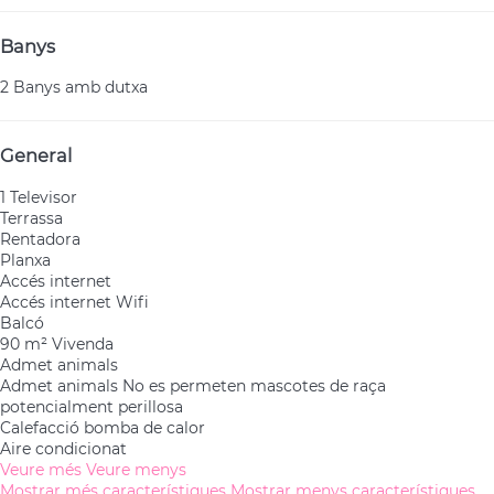
Banys
2 Banys amb dutxa
General
1 Televisor
Terrassa
Rentadora
Planxa
Accés internet
Accés internet
Wifi
Balcó
90 m² Vivenda
Admet animals
Admet animals
No es permeten mascotes de raça
potencialment perillosa
Calefacció bomba de calor
Aire condicionat
Veure més
Veure menys
Mostrar més característiques
Mostrar menys característiques