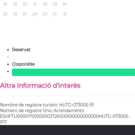
18
19
20
21
22
23
24
25
26
27
28
29
30
31
Reservat
Disponible
Altra informació d'interès
Nombre de registre turístic
HUTG-073005-91
Número de registre Únic Arrendaments
ESHFTU00001701000003726500100000000000HUTG-073005-
917