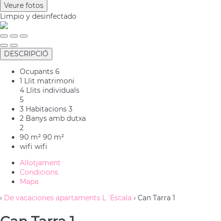
Veure fotos
Limpio
y desinfectado
DESCRIPCIÓ
Ocupants
6
1 Llit matrimoni
4 Llits individuals
5
3 Habitacions
3
2 Banys amb dutxa
2
90 m²
90 m²
wifi
wifi
Allotjament
Condicions
Mapa
›
De vacaciones apartaments L´Escala
› Can Tarra 1