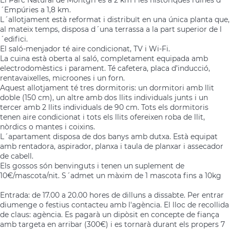
´Empúries a 1,8 km.
L´allotjament està reformat i distribuït en una única planta que,
al mateix temps, disposa d´una terrassa a la part superior de l
´edifici.
El saló-menjador té aire condicionat, TV i Wi-Fi.
La cuina està oberta al saló, completament equipada amb
electrodomèstics i parament. Té cafetera, placa d’inducció,
rentavaixelles, microones i un forn.
Aquest allotjament té tres dormitoris: un dormitori amb llit
doble (150 cm), un altre amb dos llits individuals junts i un
tercer amb 2 llits individuals de 90 cm. Tots els dormitoris
tenen aire condicionat i tots els llits ofereixen roba de llit,
nòrdics o mantes i coixins.
L´apartament disposa de dos banys amb dutxa. Està equipat
amb rentadora, aspirador, planxa i taula de planxar i assecador
de cabell.
Els gossos són benvinguts i tenen un suplement de
10€/mascota/nit. S´admet un màxim de 1 mascota fins a 10kg
Entrada: de 17.00 a 20.00 hores de dilluns a dissabte. Per entrar
diumenge o festius contacteu amb l'agència. El lloc de recollida
de claus: agència. Es pagarà un dipòsit en concepte de fiança
amb targeta en arribar (300€) i es tornarà durant els propers 7