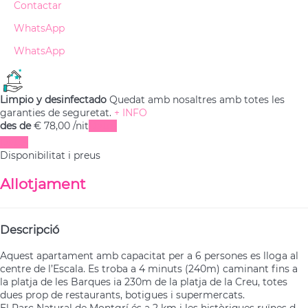
Contactar
WhatsApp
WhatsApp
Limpio y desinfectado
Quedat amb nosaltres amb totes les
garanties de seguretat.
+ INFO
des de
€ 78,
00
/nit
Dates
Dates
Disponibilitat i preus
Allotjament
Descripció
Aquest apartament amb capacitat per a 6 persones es lloga al
centre de l’Escala. Es troba a 4 minuts (240m) caminant fins a
la platja de les Barques ia 230m de la platja de la Creu, totes
dues prop de restaurants, botigues i supermercats.
El Parc Natural de Montgrí és a 2 km i les històriques ruïnes d