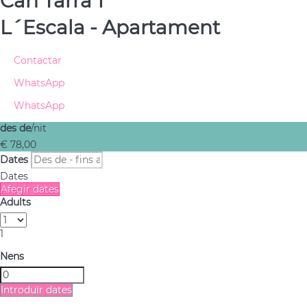
Can Tarra 1
L´Escala -
Apartament
Contactar
WhatsApp
WhatsApp
des de
/nit
€ 78,
00
Dates
Dates
Afegir dates
Adults
1
Nens
Introduïr dates