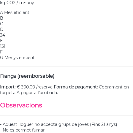
kg CO2 / m² any
A
Més eficient
B
C
D
24
E
131
F
G
Menys eficient
Fiança (reemborsable)
Import:
€ 300,00 /reserva
Forma de pagament:
Cobrament en
targeta
A pagar a l'arribada.
Observacions
- Aquest lloguer no accepta grups de joves (Fins 21 anys)
- No es permet fumar