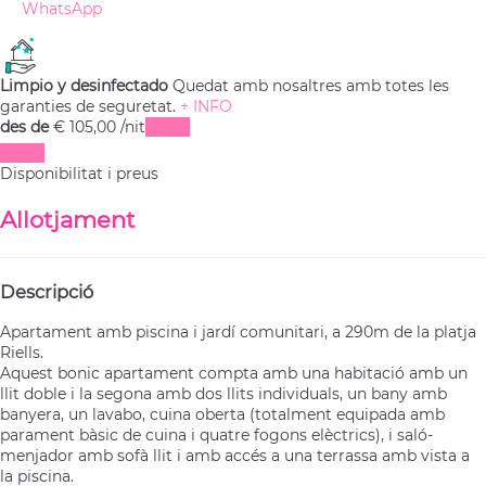
WhatsApp
Limpio y desinfectado
Quedat amb nosaltres amb totes les
garanties de seguretat.
+ INFO
des de
€ 105,
00
/nit
Dates
Dates
Disponibilitat i preus
Allotjament
Descripció
Apartament amb piscina i jardí comunitari, a 290m de la platja
Riells.
Aquest bonic apartament compta amb una habitació amb un
llit doble i la segona amb dos llits individuals, un bany amb
banyera, un lavabo, cuina oberta (totalment equipada amb
parament bàsic de cuina i quatre fogons elèctrics), i saló-
menjador amb sofà llit i amb accés a una terrassa amb vista a
la piscina.