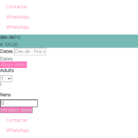
Contactar
WhatsApp
WhatsApp
des de
/nit
€ 105,
00
Dates
Dates
Afegir dates
Adults
1
Nens
Introduïr dates
Contactar
WhatsApp