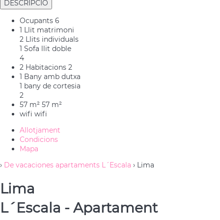
DESCRIPCIÓ
Ocupants
6
1 Llit matrimoni
2 Llits individuals
1 Sofa llit doble
4
2 Habitacions
2
1 Bany amb dutxa
1 bany de cortesia
2
57 m²
57 m²
wifi
wifi
Allotjament
Condicions
Mapa
›
De vacaciones apartaments L´Escala
› Lima
Lima
L´Escala -
Apartament