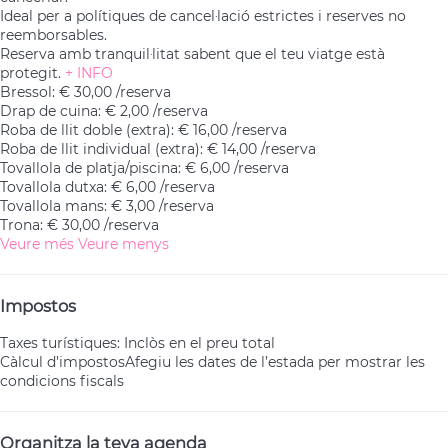
Ideal per a polítiques de cancel·lació estrictes i reserves no
reemborsables.
Reserva amb tranquil·litat sabent que el teu viatge està
protegit.
+ INFO
Bressol: € 30,00 /reserva
Drap de cuina: € 2,00 /reserva
Roba de llit doble (extra): € 16,00 /reserva
Roba de llit individual (extra): € 14,00 /reserva
Tovallola de platja/piscina: € 6,00 /reserva
Tovallola dutxa: € 6,00 /reserva
Tovallola mans: € 3,00 /reserva
Trona: € 30,00 /reserva
Veure més
Veure menys
Impostos
Taxes turístiques: Inclòs en el preu total
Càlcul d’impostos
Afegiu les dates de l’estada per mostrar les
condicions fiscals
Organitza la teva agenda