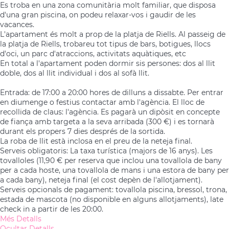
Es troba en una zona comunitària molt familiar, que disposa
d'una gran piscina, on podeu relaxar-vos i gaudir de les
vacances.
L'apartament és molt a prop de la platja de Riells. Al passeig de
la platja de Riells, trobareu tot tipus de bars, botigues, llocs
d'oci, un parc d'atraccions, activitats aquàtiques, etc
En total a l'apartament poden dormir sis persones: dos al llit
doble, dos al llit individual i dos al sofà llit.
Entrada: de 17:00 a 20:00 hores de dilluns a dissabte. Per entrar
en diumenge o festius contactar amb l'agència. El lloc de
recollida de claus: l'agència. Es pagarà un dipòsit en concepte
de fiança amb targeta a la seva arribada (300 €) i es tornarà
durant els propers 7 dies després de la sortida.
La roba de llit està inclosa en el preu de la neteja final.
Serveis obligatoris: La taxa turística (majors de 16 anys). Les
tovalloles (11,90 € per reserva que inclou una tovallola de bany
per a cada hoste, una tovallola de mans i una estora de bany per
a cada bany), neteja final (el cost depèn de l'allotjament).
Serveis opcionals de pagament: tovallola piscina, bressol, trona,
estada de mascota (no disponible en alguns allotjaments), late
check in a partir de les 20:00.
Més Detalls
Ocultar Detalls