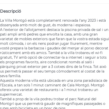
Descripció
La Villa Montgó està completament renovada l'any 2023 i està
dissenyada amb molt de gust, és moderna i espaiosa.
A l'exterior de l'allotjament destaca la piscina privada de sal i un
pati ampli amb pedres que envolta la casa, amb una gran
varietat de mobles exteriors que faran que la vostra estada sigui
molt còmoda, i on els nens podran jugar lliurement, mentre
vostè prepara la barbacoa i gaudeix del menjar al porxo decorat
rústicament amb els amics. També a la villa trobareu el wi-fi
gratuït, TV amb opció de connectar-la a internet i seguir a tots
els programes favorits, aire condicionat només al saló i
pàrquing privat exterior per a 3 cotxes dins de la finca. Tot això
us permetrà passar el seu temps còmodament al costat de la
seva família.
Aquesta moderna villa està ubicada en una zona paradisíaca de
l’Escala, a tan sols 1 minut caminant de Cala Montgó. Montgó
ofereix una varietat de restaurants i a 1 minut trobareu un
supermercat.
També a prop de la vila podreu trobar el parc Natural del
Montgrí que us permetrà gaudir de magnífiques passejades o
rutes amb bicicleta en un bosc de pins.