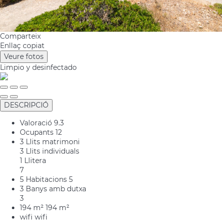
Comparteix
Enllaç copiat
Veure fotos
Limpio
y desinfectado
DESCRIPCIÓ
Valoració
9.3
Ocupants
12
3 Llits matrimoni
3 Llits individuals
1 Llitera
7
5 Habitacions
5
3 Banys amb dutxa
3
194 m²
194 m²
wifi
wifi