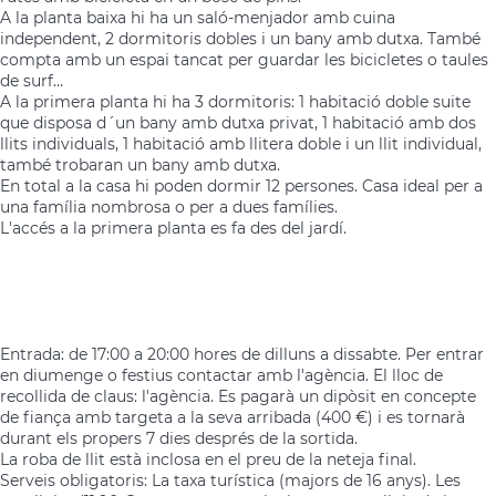
A la planta baixa hi ha un saló-menjador amb cuina
independent, 2 dormitoris dobles i un bany amb dutxa. També
compta amb un espai tancat per guardar les bicicletes o taules
de surf…
A la primera planta hi ha 3 dormitoris: 1 habitació doble suite
que disposa d´un bany amb dutxa privat, 1 habitació amb dos
llits individuals, 1 habitació amb llitera doble i un llit individual,
també trobaran un bany amb dutxa.
En total a la casa hi poden dormir 12 persones. Casa ideal per a
una família nombrosa o per a dues famílies.
L'accés a la primera planta es fa des del jardí.
Entrada: de 17:00 a 20:00 hores de dilluns a dissabte. Per entrar
en diumenge o festius contactar amb l'agència. El lloc de
recollida de claus: l'agència. Es pagarà un dipòsit en concepte
de fiança amb targeta a la seva arribada (400 €) i es tornarà
durant els propers 7 dies després de la sortida.
La roba de llit està inclosa en el preu de la neteja final.
Serveis obligatoris: La taxa turística (majors de 16 anys). Les