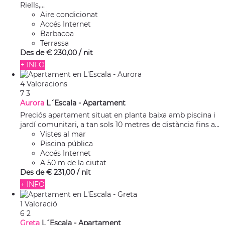
Riells,...
Aire condicionat
Accés Internet
Barbacoa
Terrassa
Des de
€ 230,
00
/ nit
+ INFO
4 Valoracions
7
3
Aurora
L´Escala -
Apartament
Preciós apartament situat en planta baixa amb piscina i
jardí comunitari, a tan sols 10 metres de distància fins a...
Vistes al mar
Piscina pública
Accés Internet
A 50 m de la ciutat
Des de
€ 231,
00
/ nit
+ INFO
1 Valoració
6
2
Greta
L´Escala -
Apartament