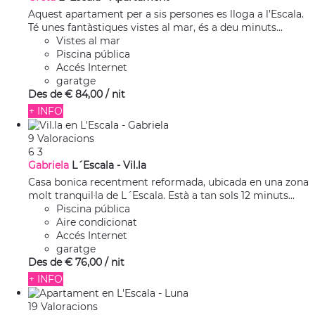
Aquest apartament per a sis persones es lloga a l’Escala.
Té unes fantàstiques vistes al mar, és a deu minuts...
Vistes al mar
Piscina pública
Accés Internet
garatge
Des de
€ 84,
00
/ nit
+ INFO
9 Valoracions
6
3
Gabriela
L´Escala -
Vil.la
Casa bonica recentment reformada, ubicada en una zona
molt tranquil·la de L´Escala. Està a tan sols 12 minuts...
Piscina pública
Aire condicionat
Accés Internet
garatge
Des de
€ 76,
00
/ nit
+ INFO
19 Valoracions