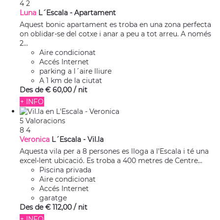
4
2
Luna
L´Escala -
Apartament
Aquest bonic apartament es troba en una zona perfecta
on oblidar-se del cotxe i anar a peu a tot arreu. A només
2...
Aire condicionat
Accés Internet
parking a l´aire lliure
A 1 km de la ciutat
Des de
€ 60,
00
/ nit
+ INFO
5 Valoracions
8
4
Veronica
L´Escala -
Vil.la
Aquesta vila per a 8 persones es lloga a l'Escala i té una
excel•lent ubicació. Es troba a 400 metres de Centre...
Piscina privada
Aire condicionat
Accés Internet
garatge
Des de
€ 112,
00
/ nit
+ INFO