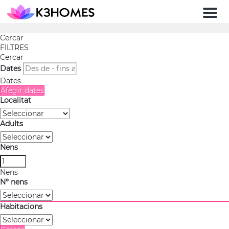
Men
Cercar
FILTRES
Cercar
Dates
Dates
Afegir dates
Localitat
Adults
Nens
Nens
Nº nens
Habitacions