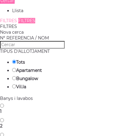
Cercar
Llista
FILTRES
FILTRES
FILTRES
Nova cerca
Nº REFERENCIA / NOM
TIPUS D'ALLOTJAMENT
Tots
Apartament
Bungalow
Vil.la
Banys i lavabos
1
2