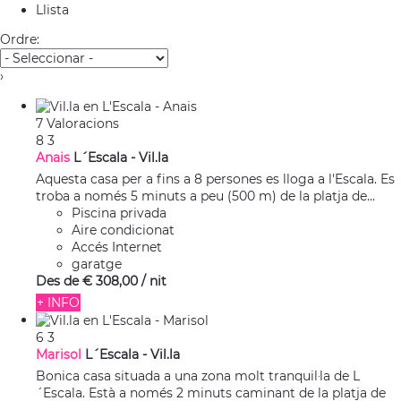
Llista
Ordre:
›
7 Valoracions
8
3
Anais
L´Escala -
Vil.la
Aquesta casa per a fins a 8 persones es lloga a l'Escala. Es
troba a només 5 minuts a peu (500 m) de la platja de...
Piscina privada
Aire condicionat
Accés Internet
garatge
Des de
€ 308,
00
/ nit
+ INFO
6
3
Marisol
L´Escala -
Vil.la
Bonica casa situada a una zona molt tranquil·la de L
´Escala. Està a només 2 minuts caminant de la platja de