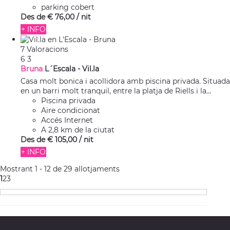
parking cobert
Des de
€ 76,
00
/ nit
+ INFO
7 Valoracions
6
3
Bruna
L´Escala -
Vil.la
Casa molt bonica i acollidora amb piscina privada. Situada
en un barri molt tranquil, entre la platja de Riells i la...
Piscina privada
Aire condicionat
Accés Internet
A 2,8 km de la ciutat
Des de
€ 105,
00
/ nit
+ INFO
Mostrant 1 - 12 de 29 allotjaments
1
2
3