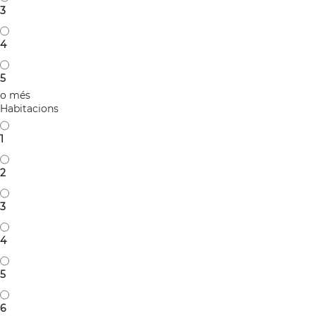
3
4
5
o més
Habitacions
1
2
3
4
5
6