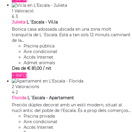
1 Valoració
6
3
Julieta
L´Escala -
Vil.la
Bonica casa adossada ubicada en una zona molt
tranquil·la de L´Escala. Està a tan sols 12 minuts caminant
de la...
Piscina pública
Aire condicionat
Accés Internet
Admet animals
Des de
€ 81,
00
/ nit
+ INFO
2 Valoracions
4
2
Florida
L´Escala -
Apartament
Preciós dúplex decorat amb un estil modern, situat al
nucli antic del poble de l'Escala. És a prop dels comerços...
Piscina privada
Aire condicionat
Accés Internet