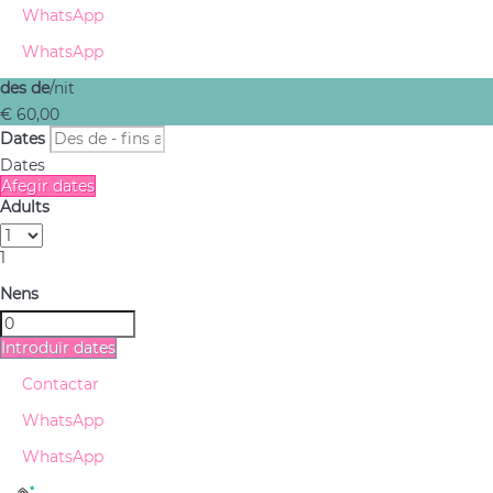
WhatsApp
WhatsApp
des de
/nit
€ 60,
00
Dates
Dates
Afegir dates
Adults
1
Nens
Introduïr dates
Contactar
WhatsApp
WhatsApp