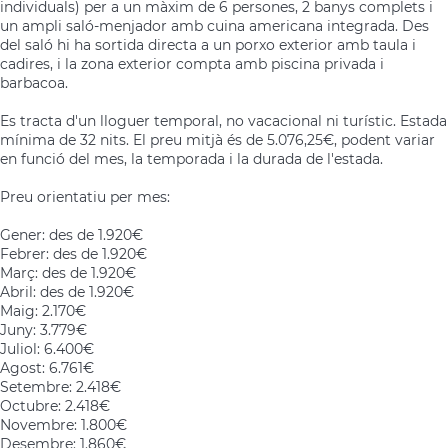
individuals) per a un màxim de 6 persones, 2 banys complets i
un ampli saló-menjador amb cuina americana integrada. Des
del saló hi ha sortida directa a un porxo exterior amb taula i
cadires, i la zona exterior compta amb piscina privada i
barbacoa.
Es tracta d'un lloguer temporal, no vacacional ni turístic. Estada
mínima de 32 nits. El preu mitjà és de 5.076,25€, podent variar
en funció del mes, la temporada i la durada de l'estada.
Preu orientatiu per mes:
Gener: des de 1.920€
Febrer: des de 1.920€
Març: des de 1.920€
Abril: des de 1.920€
Maig: 2.170€
Juny: 3.779€
Juliol: 6.400€
Agost: 6.761€
Setembre: 2.418€
Octubre: 2.418€
Novembre: 1.800€
Desembre: 1.860€