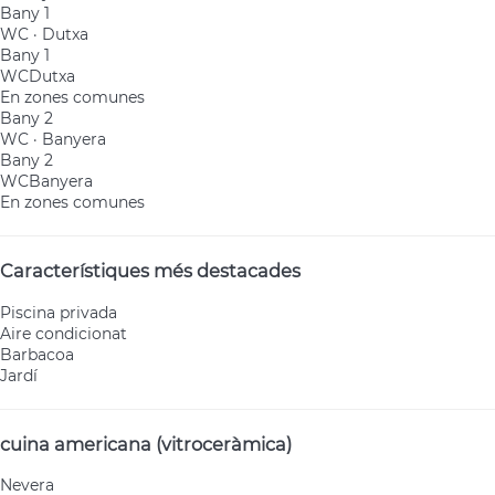
Bany 1
WC
·
Dutxa
Bany 1
WC
Dutxa
En zones comunes
Bany 2
WC
·
Banyera
Bany 2
WC
Banyera
En zones comunes
Característiques més destacades
Piscina privada
Aire condicionat
Barbacoa
Jardí
cuina americana (vitroceràmica)
Nevera