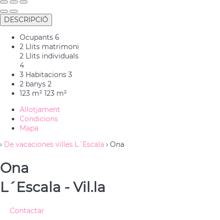
DESCRIPCIÓ
Ocupants
6
2 Llits matrimoni
2 Llits individuals
4
3 Habitacions
3
2 banys
2
123 m²
123 m²
Allotjament
Condicions
Mapa
›
De vacaciones villes L´Escala
› Ona
Ona
L´Escala -
Vil.la
Contactar