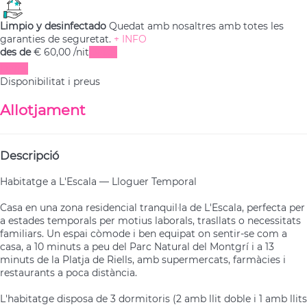
Limpio y desinfectado
Quedat amb nosaltres amb totes les
garanties de seguretat.
+ INFO
des de
€ 60,
00
/nit
Dates
Dates
Disponibilitat i preus
Allotjament
Descripció
Habitatge a L'Escala — Lloguer Temporal
Casa en una zona residencial tranquil·la de L'Escala, perfecta per
a estades temporals per motius laborals, trasllats o necessitats
familiars. Un espai còmode i ben equipat on sentir-se com a
casa, a 10 minuts a peu del Parc Natural del Montgrí i a 13
minuts de la Platja de Riells, amb supermercats, farmàcies i
restaurants a poca distància.
L'habitatge disposa de 3 dormitoris (2 amb llit doble i 1 amb llits