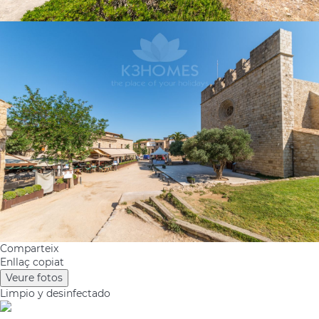
Comparteix
Enllaç copiat
Veure fotos
Limpio
y desinfectado