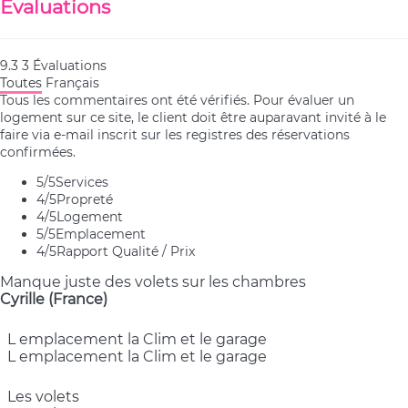
Évaluations
9.3
3
Évaluations
Toutes
Français
Tous les commentaires ont été vérifiés. Pour évaluer un
logement sur ce site, le client doit être auparavant invité à le
faire via e-mail inscrit sur les registres des réservations
confirmées.
5
/5
Services
4
/5
Propreté
4
/5
Logement
5
/5
Emplacement
4
/5
Rapport Qualité / Prix
Manque juste des volets sur les chambres
Cyrille (France)
L emplacement la Clim et le garage
L emplacement la Clim et le garage
Les volets