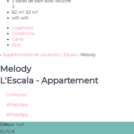
2 salles de bain avec douche
2
82 m²
82 m²
wifi
wifi
Logement
Conditions
Carte
Avis
›
Appartements de vacances L'Escala
› Melody
Melody
L'Escala -
Appartement
Contacter
WhatsApp
WhatsApp
Dès
par nuit
81,
00 €