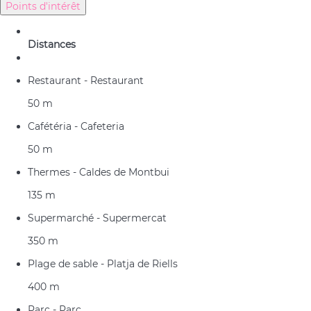
Points d'intérêt
Distances
Restaurant - Restaurant
50 m
Cafétéria - Cafeteria
50 m
Thermes - Caldes de Montbui
135 m
Supermarché - Supermercat
350 m
Plage de sable - Platja de Riells
400 m
Parc - Parc