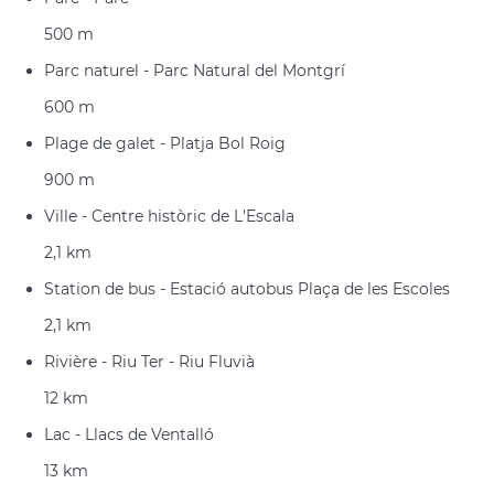
500 m
Parc naturel - Parc Natural del Montgrí
600 m
Plage de galet - Platja Bol Roig
900 m
Ville - Centre històric de L'Escala
2,1 km
Station de bus - Estació autobus Plaça de les Escoles
2,1 km
Rivière - Riu Ter - Riu Fluvià
12 km
Lac - Llacs de Ventalló
13 km