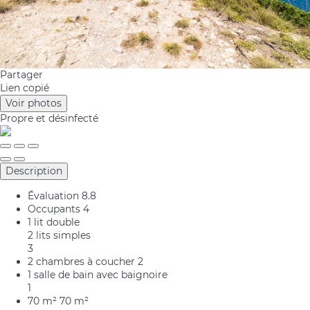
Partager
Lien copié
Voir photos
Propre
et désinfecté
Description
Évaluation
8.8
Occupants
4
1 lit double
2 lits simples
3
2 chambres à coucher
2
1 salle de bain avec baignoire
1
70 m²
70 m²