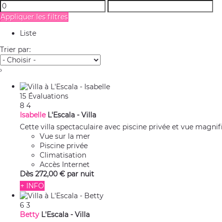
Appliquer les filtres
Liste
Trier par:
›
15 Évaluations
8
4
Isabelle
L'Escala -
Villa
Cette villa spectaculaire avec piscine privée et vue magnif
Vue sur la mer
Piscine privée
Climatisation
Accès Internet
Dès
272,
00 €
par nuit
+ INFO
6
3
Betty
L'Escala -
Villa