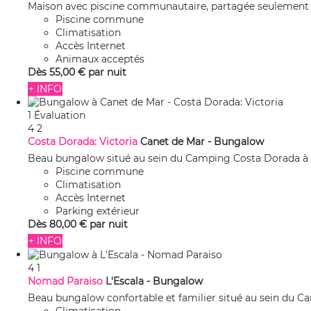
Maison avec piscine communautaire, partagée seulement par 
Piscine commune
Climatisation
Accès Internet
Animaux acceptés
Dès
55,
00 €
par nuit
+ INFO
1 Évaluation
4
2
Costa Dorada: Victoria
Canet de Mar -
Bungalow
Beau bungalow situé au sein du Camping Costa Dorada à Can
Piscine commune
Climatisation
Accès Internet
Parking extérieur
Dès
80,
00 €
par nuit
+ INFO
4
1
Nomad Paraiso
L'Escala -
Bungalow
Beau bungalow confortable et familier situé au sein du Cam