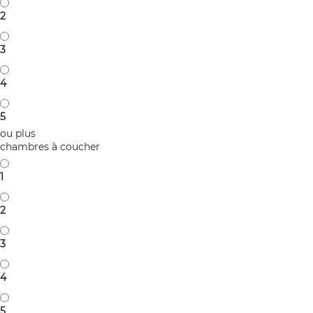
2
3
4
5
ou plus
chambres à coucher
1
2
3
4
5