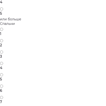
4
5
или больше
Спальни
1
2
3
4
5
6
7