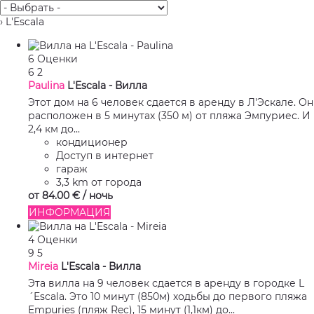
› L'Escala
6 Оценки
6
2
Paulina
L'Escala -
Вилла
Этот дом на 6 человек сдается в аренду в Л'Эскале. Он
расположен в 5 минутах (350 м) от пляжа Эмпуриес. И
2,4 км до...
кондиционер
Доступ в интернет
гараж
3,3 km от города
от
84.
00 €
/ ночь
ИНФОРМАЦИЯ
4 Оценки
9
5
Mireia
L'Escala -
Вилла
Эта вилла на 9 человек сдается в аренду в городке L
´Escala. Это 10 минут (850м) ходьбы до первого пляжа
Empuries (пляж Rec), 15 минут (1,1км) до...