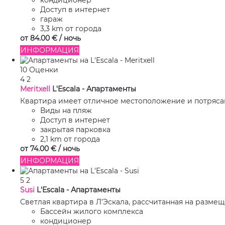
кондиционер
Доступ в интернет
гараж
3,3 km от города
от
84.
00 €
/ ночь
ИНФОРМАЦИЯ
10 Оценки
4
2
Meritxell
L'Escala -
Апартаменты
Квартира имеет отличное местоположение и потрясающ
Виды на пляж
Доступ в интернет
закрытая парковка
2,1 km от города
от
74.
00 €
/ ночь
ИНФОРМАЦИЯ
5
2
Susi
L'Escala -
Апартаменты
Светлая квартира в Л’Эскала, рассчитанная на размещ
Бассейн жилого комплекса
кондиционер