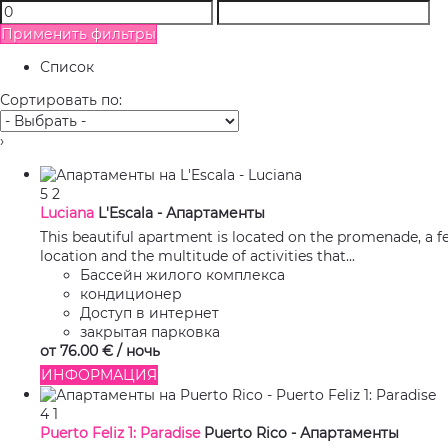
Применить фильтры
Список
Сортировать по:
›
5
2
Luciana
L'Escala -
Апартаменты
This beautiful apartment is located on the promenade, a few
location and the multitude of activities that...
Бассейн жилого комплекса
кондиционер
Доступ в интернет
закрытая парковка
от
76.
00 €
/ ночь
ИНФОРМАЦИЯ
4
1
Puerto Feliz 1: Paradise
Puerto Rico -
Апартаменты