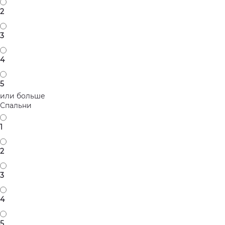
2
3
4
5
или больше
Спальни
1
2
3
4
5