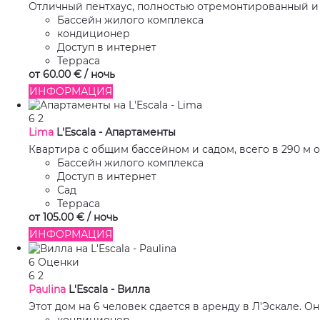
Отличный пентхаус, полностью отремонтированный и 
Бассейн жилого комплекса
кондиционер
Доступ в интернет
Терраса
от
60.
00 €
/ ночь
ИНФОРМАЦИЯ
6
2
Lima
L'Escala -
Апартаменты
Квартира с общим бассейном и садом, всего в 290 м о
Бассейн жилого комплекса
Доступ в интернет
Сад
Терраса
от
105.
00 €
/ ночь
ИНФОРМАЦИЯ
6 Оценки
6
2
Paulina
L'Escala -
Вилла
Этот дом на 6 человек сдается в аренду в Л'Эскале. Он