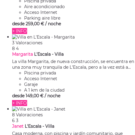
Piscina privada
Aire acondicionado
Acceso Internet
Parking aire libre
desde
259,
00 €
/ noche
+ INFO
3 Valoraciones
8
4
Margarita
L'Escala -
Villa
La villa Margarita, de nueva construcción, se encuentra en
una zona muy tranquila de L'Escala, pero a la vez está a...
Piscina privada
Acceso Internet
Garaje
A 1 km de la ciudad
desde
149,
00 €
/ noche
+ INFO
8 Valoraciones
6
3
Janet
L'Escala -
Villa
Casa moderna, con piscina y jardín comunitario, que