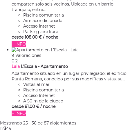
comparten solo seis vecinos. Ubicada en un barrio
tranquilo, entre...
Piscina comunitaria
Aire acondicionado
Acceso Internet
Parking aire libre
desde
108,
00 €
/ noche
+ INFO
9 Valoraciones
6
2
Laia
L'Escala -
Apartamento
Apartamento situado en un lugar privilegiado: el edificio
Punta Romana, conocido por sus magníficas vistas, su...
Vistas al mar
Piscina comunitaria
Acceso Internet
A 50 m de la ciudad
desde
81,
00 €
/ noche
+ INFO
Mostrando 25 - 36 de 87 alojamientos
1
2
3
4
5