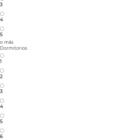
3
4
5
o más
Dormitorios
1
2
3
4
5
6