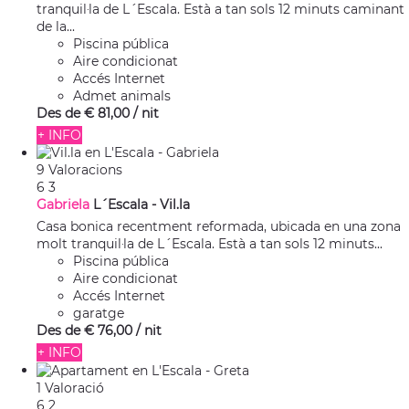
tranquil·la de L´Escala. Està a tan sols 12 minuts caminant
de la...
Piscina pública
Aire condicionat
Accés Internet
Admet animals
Des de
€ 81,
00
/ nit
+ INFO
9 Valoracions
6
3
Gabriela
L´Escala -
Vil.la
Casa bonica recentment reformada, ubicada en una zona
molt tranquil·la de L´Escala. Està a tan sols 12 minuts...
Piscina pública
Aire condicionat
Accés Internet
garatge
Des de
€ 76,
00
/ nit
+ INFO
1 Valoració
6
2