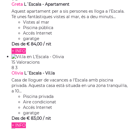
Greta
L´Escala -
Apartament
Aquest apartament per a sis persones es lloga a l’Escala.
Té unes fantàstiques vistes al mar, és a deu minuts...
Vistes al mar
Piscina pública
Accés Internet
garatge
Des de
€ 84,
00
/ nit
+ INFO
15 Valoracions
8
3
Olivia
L´Escala -
Vil.la
Casa de lloguer de vacances a l'Escala amb piscina
privada. Aquesta casa està situada en una zona tranquil·la,
a 10...
Piscina privada
Aire condicionat
Accés Internet
garatge
Des de
€ 83,
00
/ nit
+ INFO