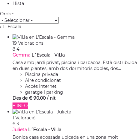
Llista
Ordre:
› L´Escala
19 Valoracions
8
4
Gemma
L´Escala -
Vil.la
Casa amb jardí privat, piscina i barbacoa. Està distribuïda
en dues plantes, amb dos dormitoris dobles, dos...
Piscina privada
Aire condicionat
Accés Internet
garatge i parking
Des de
€ 90,
00
/ nit
+ INFO
1 Valoració
6
3
Julieta
L´Escala -
Vil.la
Bonica casa adossada ubicada en una zona molt