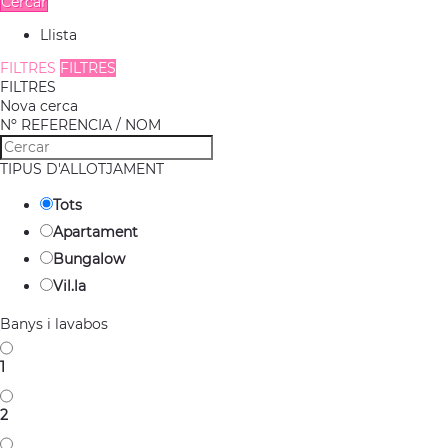
Cercar
Llista
FILTRES
FILTRES
FILTRES
Nova cerca
Nº REFERENCIA / NOM
TIPUS D'ALLOTJAMENT
Tots
Apartament
Bungalow
Vil.la
Banys i lavabos
1
2