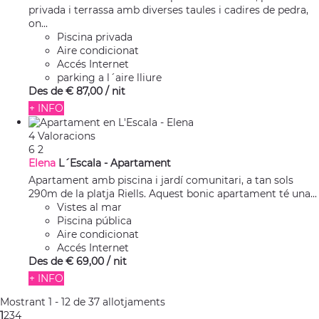
privada i terrassa amb diverses taules i cadires de pedra,
on...
Piscina privada
Aire condicionat
Accés Internet
parking a l´aire lliure
Des de
€ 87,
00
/ nit
+ INFO
4 Valoracions
6
2
Elena
L´Escala -
Apartament
Apartament amb piscina i jardí comunitari, a tan sols
290m de la platja Riells. Aquest bonic apartament té una...
Vistes al mar
Piscina pública
Aire condicionat
Accés Internet
Des de
€ 69,
00
/ nit
+ INFO
Mostrant 1 - 12 de 37 allotjaments
1
2
3
4