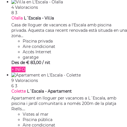
4 Valoracions
8
3
Olalla
L´Escala -
Vil.la
Casa de lloguer de vacances a l'Escala amb piscina
privada. Aquesta casa recent renovada està situada en una
zona...
Piscina privada
Aire condicionat
Accés Internet
garatge
Des de
€ 83,
00
/ nit
+ INFO
9 Valoracions
6
3
Colette
L´Escala -
Apartament
Apartament en lloguer per vacances a L´Escala, amb
piscina i jardí comunitaris a només 200m de la platja
Riells....
Vistes al mar
Piscina pública
Aire condicionat