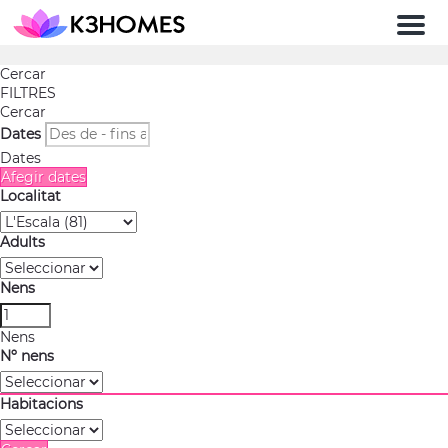
Men
Cercar
FILTRES
Cercar
Dates
Dates
Afegir dates
Localitat
Adults
Nens
Nens
Nº nens
Habitacions