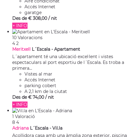
Aire condicionat
Accés Internet
garatge
Des de
€ 308,
00
/ nit
+ INFO
10 Valoracions
4
2
Meritxell
L´Escala -
Apartament
L´apartament té una ubicació excel·lent i vistes
espectaculars al port esportiu de l´Escala. Es troba a
primera...
Vistes al mar
Accés Internet
parking cobert
A 2,1 km de la ciutat
Des de
€ 74,
00
/ nit
+ INFO
1 Valoració
8
4
Adriana
L´Escala -
Vil.la
Acollidora casa amb una àmplia zona exterior, piscina