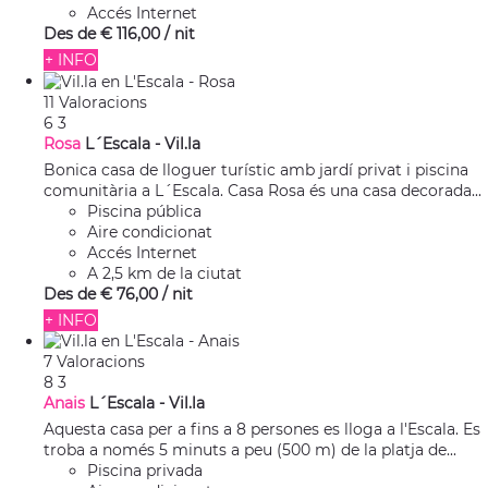
Accés Internet
Des de
€ 116,
00
/ nit
+ INFO
11 Valoracions
6
3
Rosa
L´Escala -
Vil.la
Bonica casa de lloguer turístic amb jardí privat i piscina
comunitària a L´Escala. Casa Rosa és una casa decorada...
Piscina pública
Aire condicionat
Accés Internet
A 2,5 km de la ciutat
Des de
€ 76,
00
/ nit
+ INFO
7 Valoracions
8
3
Anais
L´Escala -
Vil.la
Aquesta casa per a fins a 8 persones es lloga a l'Escala. Es
troba a només 5 minuts a peu (500 m) de la platja de...
Piscina privada