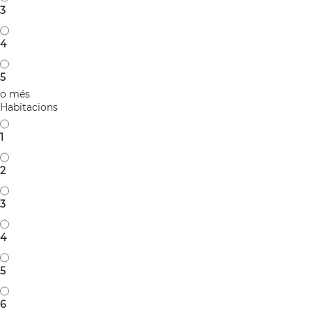
3
4
5
o més
Habitacions
1
2
3
4
5
6