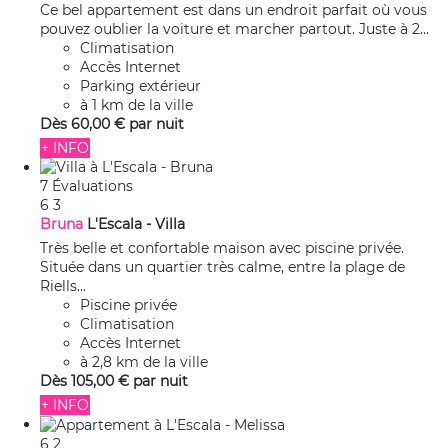
Ce bel appartement est dans un endroit parfait où vous
pouvez oublier la voiture et marcher partout. Juste à 2...
Climatisation
Accès Internet
Parking extérieur
à 1 km de la ville
Dès
60,
00 €
par nuit
+ INFO
7 Évaluations
6
3
Bruna
L'Escala -
Villa
Très belle et confortable maison avec piscine privée.
Située dans un quartier très calme, entre la plage de
Riells...
Piscine privée
Climatisation
Accès Internet
à 2,8 km de la ville
Dès
105,
00 €
par nuit
+ INFO
6
2