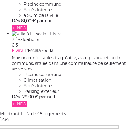
Piscine commune
Accès Internet
à 50 m de la ville
Dès
81,
00 €
par nuit
+ INFO
7 Évaluations
6
3
Elvira
L'Escala -
Villa
Maison confortable et agréable, avec piscine et jardin
communs, située dans une communauté de seulement
six voisins....
Piscine commune
Climatisation
Accès Internet
Parking extérieur
Dès
129,
00 €
par nuit
+ INFO
Montrant 1 - 12 de 48 logements
1
2
3
4