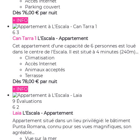
Accès Internet
Parking couvert
Dès
76,
00 €
par nuit
+ INFO
6
3
Can Tarra 1
L'Escala -
Appartement
Cet appartement d'une capacité de 6 personnes est loué
dans le centre de l'Escala. Il est situé à 4 minutes (240m)...
Climatisation
Accès Internet
Animaux acceptés
Terrasse
Dès
78,
00 €
par nuit
+ INFO
9 Évaluations
6
2
Laia
L'Escala -
Appartement
Appartement situé dans un lieu privilégié: le bâtiment
Punta Romana, connu pour ses vues magnifiques, son
agréable...
Vue sur la mer