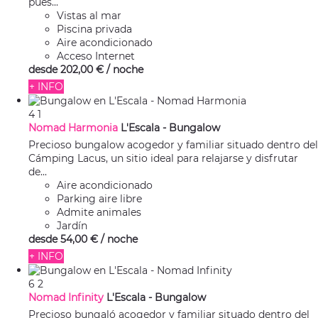
pues...
Vistas al mar
Piscina privada
Aire acondicionado
Acceso Internet
desde
202,
00 €
/ noche
+ INFO
4
1
Nomad Harmonia
L'Escala -
Bungalow
Precioso bungalow acogedor y familiar situado dentro del
Cámping Lacus, un sitio ideal para relajarse y disfrutar
de...
Aire acondicionado
Parking aire libre
Admite animales
Jardín
desde
54,
00 €
/ noche
+ INFO
6
2
Nomad Infinity
L'Escala -
Bungalow
Precioso bungaló acogedor y familiar situado dentro del